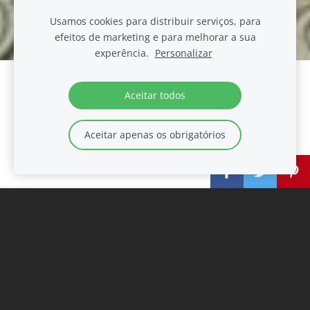
Usamos cookies para distribuir serviços, para
efeitos de marketing e para melhorar a sua
experência.
Personalizar
Crie o seu website ou loja online com o
Aceitar todos
Mozello.
Rapidamente, facilmente, sem programação.
Aceitar apenas os obrigatórios
Saber mais
BEM VINDO A LÍNGUAS
EXÓTICAS
Nesta página irei mostrar algum do trabalho e do